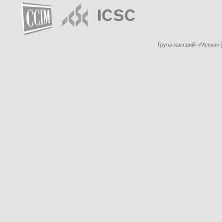
Група кампаній «Менка» 