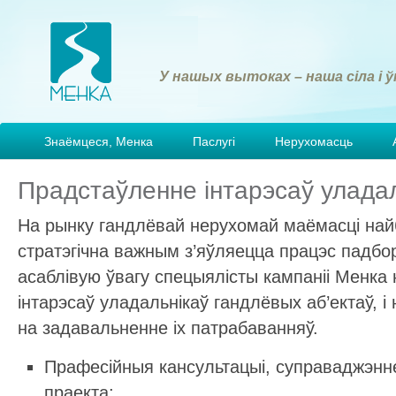
У нашых вытоках – наша сіла і ў
Знаёмцеся, Менка
Паслугі
Нерухомасць
Прадстаўленне інтарэсаў улада
На рынку гандлёвай нерухомай маёмасці на
стратэгічна важным з’яўляецца працэс падбо
асаблівую ўвагу спецыялісты кампаніі Менк
інтарэсаў уладальнікаў гандлёвых аб’ектаў, і
на задавальненне іх патрабаванняў.
Прафесійныя кансультацыі, суправаджэнне 
праекта;